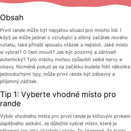
Obsah
První rande může být napjatou situací pro mnoho lidí. I
když se může jednat o vzrušující a slibný začátek nového
vztahu, také přináší spoustu otázek a nejistot. Jaké místo
si vybrat? O čem mluvit? Jak být pozorný a zároveň
autentický? Tyto otázky mohou způsobit velké nervy a
obavy. Nicméně pokud se na začátku budete řídit několika
jednoduchými tipy, může první rande být zábavný a
příjemný zážitek.
Tip 1: Vyberte vhodné místo pro
rande
Výběr vhodného místa pro první rande je klíčovým prvkem
úspěšného setkání. Je důležité vybrat místo, které je
příjemné pro oba účastníky rande. To znamená, že byste