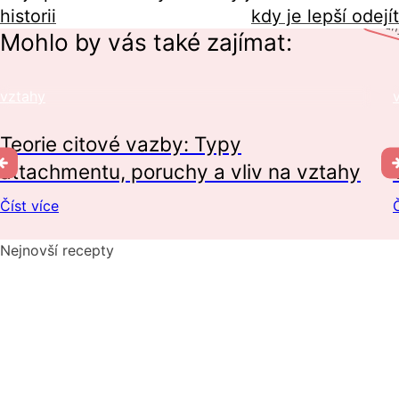
historii
kdy je lepší odejít
vzta
Mohlo by vás také zajímat:
vztahy
Teorie citové vazby: Typy
attachmentu, poruchy a vliv na vztahy
Číst více
Č
Nejnovší recepty
Pikantní okurkový salát, který si zamilujete
Domácí hummus: Snadný recept a tipy, s čím si ho nejlépe
vychutnat
10 nejlepších způsobů, jak připravit cuketu: recepty, které
si zamilujete