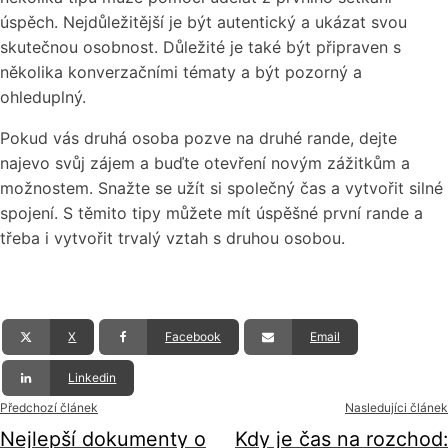
úspěch. Nejdůležitější je být autentický a ukázat svou
skutečnou osobnost. Důležité je také být připraven s
několika konverzačními tématy a být pozorný a
ohleduplný.
Pokud vás druhá osoba pozve na druhé rande, dejte
najevo svůj zájem a buďte otevření novým zážitkům a
možnostem. Snažte se užít si společný čas a vytvořit silné
spojení. S těmito tipy můžete mít úspěšné první rande a
třeba i vytvořit trvalý vztah s druhou osobou.
X
Facebook
Email
Linkedin
Předchozí článek
Nasledujíci článek
Nejlepší dokumenty o
Kdy je čas na rozchod: