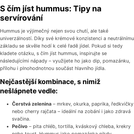
S čím jíst hummus: Tipy na
servírování
Hummus je výjimečný nejen svou chutí, ale také
univerzálností. Díky své krémové konzistenci a neutrálnímu
základu se skvěle hodí k celé řadě jídel. Pokud si tedy
kladete otázku, s čím jíst hummus, inspirujte se
následujícími nápady – využijete ho jako dip, pomazánku,
přílohu i plnohodnotnou součást hlavního jídla.
Nejčastější kombinace, s nimiž
nešlápnete vedle:
Čerstvá zelenina
– mrkev, okurka, paprika, ředkvičky
nebo cherry rajčata – ideální na zobání i jako zdravá
svačina.
Pečivo
– pita chléb, tortilla, kváskový chleba, krekry
nebo toust. Hummus jako pomazánka nikdy