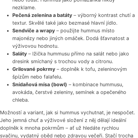
nezklame.
Pečená zelenina a batáty
– výborný kontrast chutí a
textur. Skvělé také jako bezmasé hlavní jídlo.
Sendviče a wrapy
– použijte hummus místo
majonézy nebo jiných omáček. Dodá šťavnatost a
výživovou hodnotu.
Saláty
– lžička hummusu přímo na salát nebo jako
dresink smíchaný s trochou vody a citronu.
Grilované pokrmy
– doplněk k tofu, zeleninovým
špízům nebo falafelu.
Snídaňová mísa (bowl)
– kombinace hummusu,
avokáda, čerstvé zeleniny, semínek a opečeného
chleba.
Možností a variant, jak si hummus vychutnat, je nespočet.
Jeho jemná chuť a výživové složení z něj dělají ideální
doplněk k mnoha pokrmům – ať už hledáte rychlou
svačinu, vydatný oběd nebo zdravou večeři. Stačí trocha