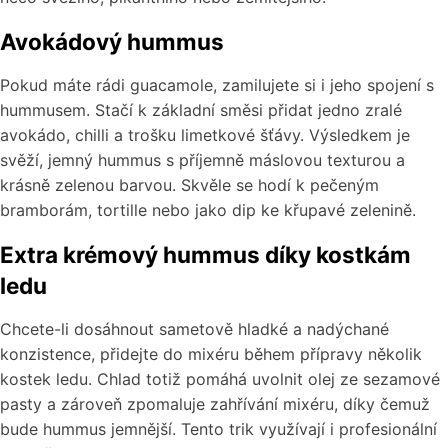
Avokádový hummus
Pokud máte rádi guacamole, zamilujete si i jeho spojení s
hummusem. Stačí k základní směsi přidat jedno zralé
avokádo, chilli a trošku limetkové šťávy. Výsledkem je
svěží, jemný hummus s příjemně máslovou texturou a
krásně zelenou barvou. Skvěle se hodí k pečeným
bramborám, tortille nebo jako dip ke křupavé zelenině.
Extra krémový hummus díky kostkám
ledu
Chcete-li dosáhnout sametově hladké a nadýchané
konzistence, přidejte do mixéru během přípravy několik
kostek ledu. Chlad totiž pomáhá uvolnit olej ze sezamové
pasty a zároveň zpomaluje zahřívání mixéru, díky čemuž
bude hummus jemnější. Tento trik využívají i profesionální