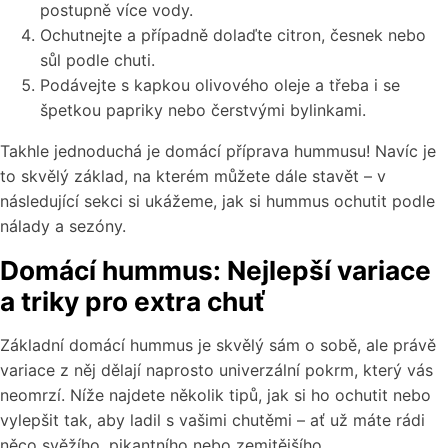
postupně více vody.
Ochutnejte a případně dolaďte citron, česnek nebo
sůl podle chuti.
Podávejte s kapkou olivového oleje a třeba i se
špetkou papriky nebo čerstvými bylinkami.
Takhle jednoduchá je domácí příprava hummusu! Navíc je
to skvělý základ, na kterém můžete dále stavět – v
následující sekci si ukážeme, jak si hummus ochutit podle
nálady a sezóny.
Domácí hummus: Nejlepší variace
a triky pro extra chuť
Základní domácí hummus je skvělý sám o sobě, ale právě
variace z něj dělají naprosto univerzální pokrm, který vás
neomrzí. Níže najdete několik tipů, jak si ho ochutit nebo
vylepšit tak, aby ladil s vašimi chutěmi – ať už máte rádi
něco svěžího, pikantního nebo zemitějšího.