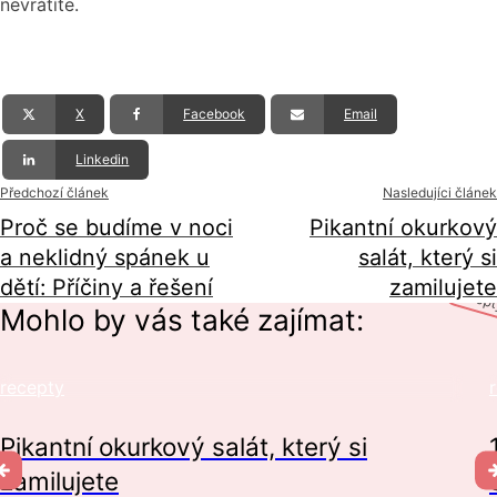
nevrátíte.
X
Facebook
Email
Linkedin
Předchozí článek
Nasledujíci článek
Proč se budíme v noci
Pikantní okurkový
a neklidný spánek u
salát, který si
dětí: Příčiny a řešení
zamilujete
recep
Mohlo by vás také zajímat:
recepty
Pikantní okurkový salát, který si
zamilujete