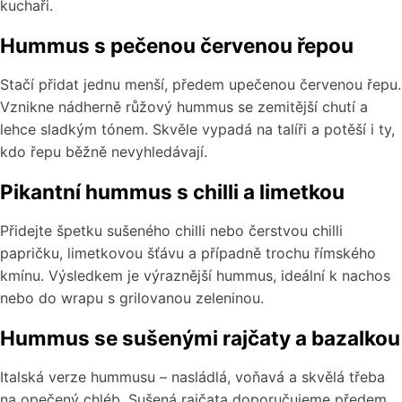
kuchaři.
Hummus s pečenou červenou řepou
Stačí přidat jednu menší, předem upečenou červenou řepu.
Vznikne nádherně růžový hummus se zemitější chutí a
lehce sladkým tónem. Skvěle vypadá na talíři a potěší i ty,
kdo řepu běžně nevyhledávají.
Pikantní hummus s chilli a limetkou
Přidejte špetku sušeného chilli nebo čerstvou chilli
papričku, limetkovou šťávu a případně trochu římského
kmínu. Výsledkem je výraznější hummus, ideální k nachos
nebo do wrapu s grilovanou zeleninou.
Hummus se sušenými rajčaty a bazalkou
Italská verze hummusu – nasládlá, voňavá a skvělá třeba
na opečený chléb. Sušená rajčata doporučujeme předem