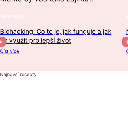
seberozvoj
Biohacking: Co to je, jak funguje a jak
ho využít pro lepší život
Číst více
Č
Nejnovší recepty
Pikantní okurkový salát, který si zamilujete
Domácí hummus: Snadný recept a tipy, s čím si ho nejlépe
vychutnat
10 nejlepších způsobů, jak připravit cuketu: recepty, které
si zamilujete
Dokonalý vařený květák