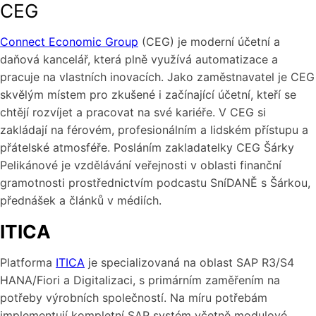
CEG
Connect Economic Group
(CEG) je moderní účetní a
daňová kancelář, která plně využívá automatizace a
pracuje na vlastních inovacích. Jako zaměstnavatel je CEG
skvělým místem pro zkušené i začínající účetní, kteří se
chtějí rozvíjet a pracovat na své kariéře. V CEG si
zakládají na férovém, profesionálním a lidském přístupu a
přátelské atmosféře. Posláním zakladatelky CEG Šárky
Pelikánové je vzdělávání veřejnosti v oblasti finanční
gramotnosti prostřednictvím podcastu SníDANĚ s Šárkou,
přednášek a článků v médiích.
ITICA
Platforma
ITICA
je specializovaná na oblast SAP R3/S4
HANA/Fiori a Digitalizaci, s primárním zaměřením na
potřeby výrobních společností. Na míru potřebám
implementují kompletní SAP systém včetně modulové