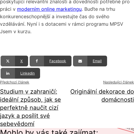
poskytující relevantní znalosti a dovednosti potřebné pro
práci v
moderním online marketingu
. Buďte na trhu
konkurenceschopnější a investujte čas do svého
vzdělávání. Nyní i s dotacemi v rámci programu MPSV
Jsem v kurzu.
X
Facebook
Email
Linkedin
Předchozí článek
Nasledujíci článek
Studium v zahraničí:
Originální dekorace do
ideální způsob, jak se
domácnosti
perfektně naučit cizí
jazyk a posílit své
sebevědomí
seberozv
Mohlo by vás také zajímat: