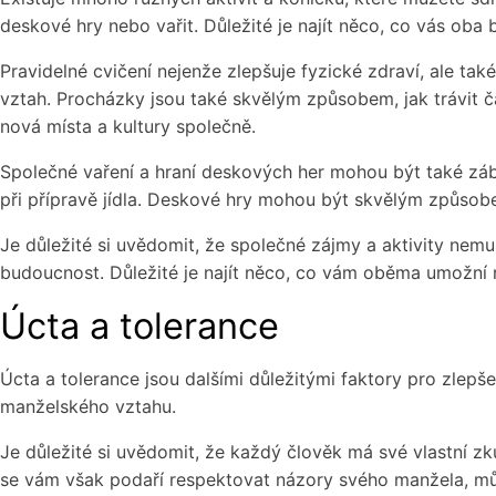
deskové hry nebo vařit. Důležité je najít něco, co vás oba
Pravidelné cvičení nejenže zlepšuje fyzické zdraví, ale ta
vztah. Procházky jsou také skvělým způsobem, jak trávit 
nová místa a kultury společně.
Společné vaření a hraní deskových her mohou být také záb
při přípravě jídla. Deskové hry mohou být skvělým způsobem
Je důležité si uvědomit, že společné zájmy a aktivity nem
budoucnost. Důležité je najít něco, co vám oběma umožní ro
Úcta a tolerance
Úcta a tolerance jsou dalšími důležitými faktory pro zlepš
manželského vztahu.
Je důležité si uvědomit, že každý člověk má své vlastní z
se vám však podaří respektovat názory svého manžela, mů