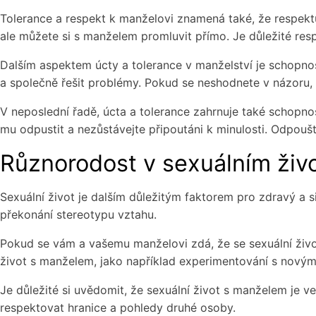
Tolerance a respekt k manželovi znamená také, že respekt
ale můžete si s manželem promluvit přímo. Je důležité re
Dalším aspektem úcty a tolerance v manželství je schopnost
a společně řešit problémy. Pokud se neshodnete v názoru, 
V neposlední řadě, úcta a tolerance zahrnuje také schopn
mu odpustit a nezůstávejte připoutáni k minulosti. Odpouš
Různorodost v sexuálním živ
Sexuální život je dalším důležitým faktorem pro zdravý a 
překonání stereotypu vztahu.
Pokud se vám a vašemu manželovi zdá, že se sexuální život 
život s manželem, jako například experimentování s nový
Je důležité si uvědomit, že sexuální život s manželem je ve
respektovat hranice a pohledy druhé osoby.