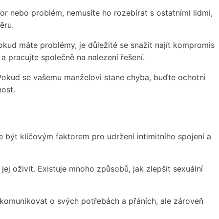
r nebo problém, nemusíte ho rozebírat s ostatními lidmi,
ěru.
Pokud máte problémy, je důležité se snažit najít kompromis
 pracujte společně na nalezení řešení.
 Pokud se vašemu manželovi stane chyba, buďte ochotni
ost.
 být klíčovým faktorem pro udržení intimitního spojení a
j oživit. Existuje mnoho způsobů, jak zlepšit sexuální
ý a komunikovat o svých potřebách a přáních, ale zároveň