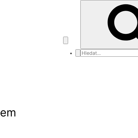
Search
for
lem