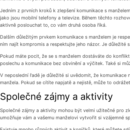
Jedním z prvních kroků k zlepšení komunikace s manželem j
jako jsou mobilní telefony a televize. Během těchto rozhovo
aktivně poslouchat to, co vám druhá osoba říká.
Dalším důležitým prvkem komunikace s manželem je respekt
ním najít kompromis a respektujte jeho názor. Je důležité 
Pokud máte pocit, že se s manželem dostáváte do konflikt
poslechu a komunikace bez obvinění a výčitek. Také si mů
V neposlední řadě je důležité si uvědomit, že komunikace ne
manžela. Pokud se cítíte napjatě a nejistě, může to odráž
Společné zájmy a aktivity
Společné zájmy a aktivity mohou být velmi užitečné pro z
umožňuje vám a vašemu manželovi vytvořit si vzájemné spoj
Existuje mnoho různých aktivit a koníčků, které můžete sd