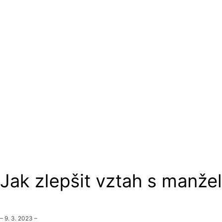
vztahy
Jak zlepšit vztah s manže
–
9. 3. 2023
–