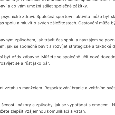
 baví a co vám umožní sdílet společné zážitky.
ké psychické zdraví. Společná sportovní aktivita může být s
čas spolu a mluvit o svých záležitostech. Cestování může
avným způsobem, jak trávit čas spolu a navzájem se pozná
, jak se společně bavit a rozvíjet strategické a taktické 
usí být vždy zábavné. Můžete se společně učit nové dovedn
zvíjet se a růst jako pár.
ení vztahu s manželem. Respektování hranic a vnitřního svě
kušenosti, názory a způsoby, jak se vypořádat s emocemi. N
žete zlepšit vzájemnou komunikaci a vztah.