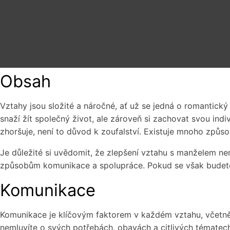
Obsah
Vztahy jsou složité a náročné, ať už se jedná o romantický
snaží žít společný život, ale zároveň si zachovat svou ind
zhoršuje, není to důvod k zoufalství. Existuje mnoho způs
Je důležité si uvědomit, že zlepšení vztahu s manželem ne
způsobům komunikace a spolupráce. Pokud se však budete 
Komunikace
Komunikace je klíčovým faktorem v každém vztahu, včetně
nemluvíte o svých potřebách, obavách a citlivých tématec