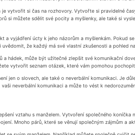
e vytvořit si čas na rozhovory. Vytvořte si pravidelné ča
rů si můžete sdělit své pocity a myšlenky, ale také si vysl
 a vyjádření úcty k jeho názorům a myšlenkám. Pokud se s
si uvědomit, že každý má své vlastní zkušenosti a pohled na
ů a hádek, může být užitečné zlepšit své komunikační dove
žete vytvořit seznam otázek, které vám pomohou pochopit,
ní jen o slovech, ale také o neverbální komunikaci. Je důle
et vaši neverbální komunikaci a může to vést k nedorozuměn
lepšení vztahu s manželem. Vytvoření společného koníčka 
ení. Mnoho párů, které se věnují společným zájmům a aktivi
ílet se svým manželem. Například můžete společně cvičit n