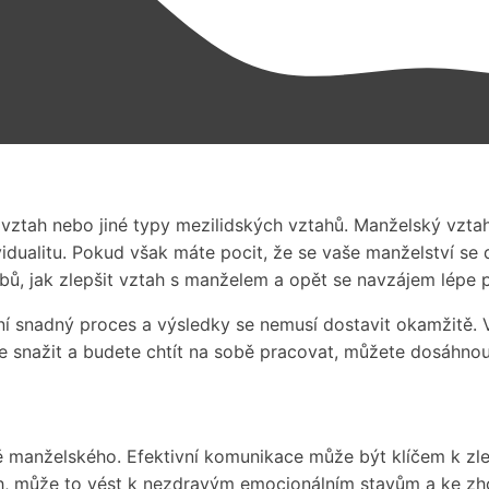
 vztah nebo jiné typy mezilidských vztahů. Manželský vztah 
ividualitu. Pokud však máte pocit, že se vaše manželství se
obů, jak zlepšit vztah s manželem a opět se navzájem lépe 
ní snadný proces a výsledky se nemusí dostavit okamžitě. V
snažit a budete chtít na sobě pracovat, můžete dosáhnout
 manželského. Efektivní komunikace může být klíčem k zl
h, může to vést k nezdravým emocionálním stavům a ke zho