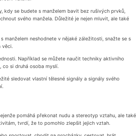
sy, kdy se budete s manželem bavit bez rušivých prvků,
echnout svého manžela. Důležité je nejen mluvit, ale také
 manželem neshodnete v nějaké záležitosti, snažte se s
 věci.
dnosti. Například se můžete naučit techniky aktivního
 co si druhá osoba myslí.
žité sledovat vlastní tělesné signály a signály svého
í.
nejenže pomáhá překonat nudu a stereotyp vztahu, ale také
tám, tvrdí, že to pomohlo zlepšit jejich vztah.
ebo sportovat, chodit na procházky, cestovat, hrát