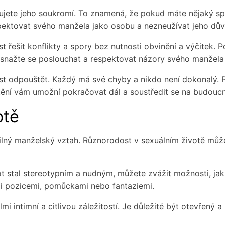
ujete jeho soukromí. To znamená, že pokud máte nějaký spo
spektovat svého manžela jako osobu a nezneužívat jeho dův
 řešit konflikty a spory bez nutnosti obvinění a výčitek. 
snažte se poslouchat a respektovat názory svého manžela a
ost odpouštět. Každý má své chyby a nikdo není dokonalý.
tění vám umožní pokračovat dál a soustředit se na budoucn
otě
silný manželský vztah. Různorodost v sexuálním životě může
stal stereotypním a nudným, můžete zvážit možnosti, jak je
mi pozicemi, pomůckami nebo fantaziemi.
lmi intimní a citlivou záležitostí. Je důležité být otevřen