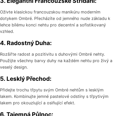
3. Elegantní Francouzské Střídání:
Oživte klasickou francouzskou manikúru moderním
dotykem Ombré. Přecházíte od jemného nude základu k
lehce bílému konci nehtu pro decentní a sofistikovaný
vzhled.
4. Radostný Duha:
Rozšiřte radost a pozitivitu s duhovými Ombré nehty.
Použijte všechny barvy duhy na každém nehtu pro živý a
veselý design.
5. Lesklý Přechod:
Přidejte trochu třpytu svým Ombré nehtům s lesklým
lakem. Kombinujte jemné pastelové odstíny s třpytivým
lakem pro okouzlující a oslňující efekt.
6. Tajemná Půlnoc: