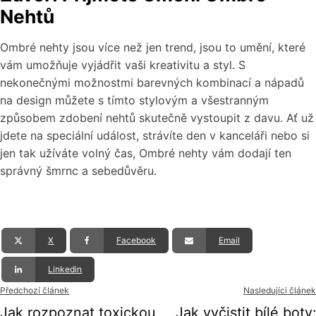
Nehtů
Ombré nehty jsou více než jen trend, jsou to umění, které
vám umožňuje vyjádřit vaši kreativitu a styl. S
nekonečnými možnostmi barevných kombinací a nápadů
na design můžete s tímto stylovým a všestranným
způsobem zdobení nehtů skutečně vystoupit z davu. Ať už
jdete na speciální událost, strávíte den v kanceláři nebo si
jen tak užíváte volný čas, Ombré nehty vám dodají ten
správný šmrnc a sebedůvěru.
X
Facebook
Email
Linkedin
Předchozí článek
Nasledujíci článek
Jak rozpoznat toxickou
Jak vyčistit bílé boty: