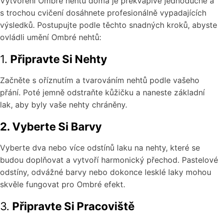
Vytvoření Ombré nehtů doma je překvapivě jednoduché a
s trochou cvičení dosáhnete profesionálně vypadajících
výsledků. Postupujte podle těchto snadných kroků, abyste
ovládli umění Ombré nehtů:
1.
Připravte Si Nehty
Začněte s oříznutím a tvarováním nehtů podle vašeho
přání. Poté jemně odstraňte kůžičku a naneste základní
lak, aby byly vaše nehty chráněny.
2. Vyberte Si Barvy
Vyberte dva nebo více odstínů laku na nehty, které se
budou doplňovat a vytvoří harmonický přechod. Pastelové
odstíny, odvážné barvy nebo dokonce lesklé laky mohou
skvěle fungovat pro Ombré efekt.
3.
Připravte Si Pracoviště