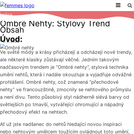
krása
Ombré Nehty: Stylový Trend
Obsah
Úvod:
–
8. 8. 2023
–
Ve světě módy a krásy přicházejí a odcházejí nové trendy,
ale některé klasiky zůstávají věčné. Jedním takovým
nadčasovým trendem je “Ombré nehty”, stylová technika
umění nehtů, která i nadále okouzluje a vyjadřuje odvážné
prohlášení. Ombré nehty, což znamená “přechodové
nehty” ve francouzštině, zmocnily se nehtového průmyslu
a není divu. Tento působivý styl nádherně slévá barvy od
světlejších po tmavší, vytvářející ohromující a nápadný
přechodový efekt na nehtech.
Ať už jste nadšenec do nehtů hledající novou inspiraci
nebo nehtovým umělcem toužícím ovládnout toto umění,