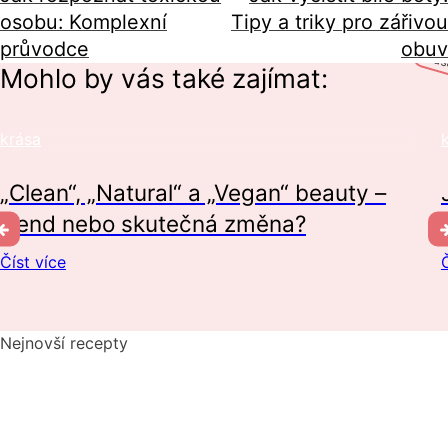
osobu: Komplexní
Tipy a triky pro zářivou
průvodce
obuv
krá
Mohlo by vás také zajímat:
krása
„Clean“, „Natural“ a „Vegan“ beauty –
trend nebo skutečná změna?
Číst více
Č
Nejnovší recepty
Pikantní okurkový salát, který si zamilujete
Domácí hummus: Snadný recept a tipy, s čím si ho nejlépe
vychutnat