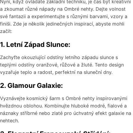
Nyní, když ovládáte základní techniku, je čas být kreativní
a zkoumat různé nápady na Ombré nehty. Dejte volnost
své fantazii a experimentujte s různými barvami, vzory a
finiši. Zde je několik jedinečných inspirací, abyste mohli
začít:
1. Letní Západ Slunce:
Zachyťte okouzlující odstíny letního západu slunce s
teplými odstíny oranžové, růžové a žluté. Tento design
vyzařuje teplo a radost, perfektní na sluneční dny.
2. Glamour Galaxie:
Vyznávejte kosmický šarm s Ombré nehty inspirovanými
hvězdnou oblohou. Kombinujte hluboké modré, fialové a
náznaky stříbrné nebo zlaté pro úchvatný efekt galaxie na
nehtech.