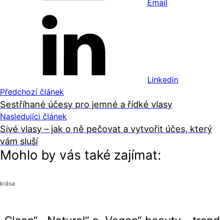
Email
Linkedin
Předchozí článek
Sestříhané účesy pro jemné a řídké vlasy
Nasledujíci článek
Sivé vlasy – jak o ně pečovat a vytvořit účes, který
vám sluší
Mohlo by vás také zajímat:
krása
krása