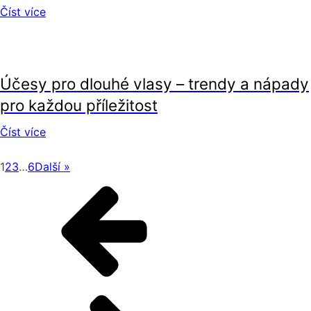
Číst více
krása
Účesy pro dlouhé vlasy – trendy a nápady
pro každou příležitost
Číst více
1
2
3
…
6
Další »