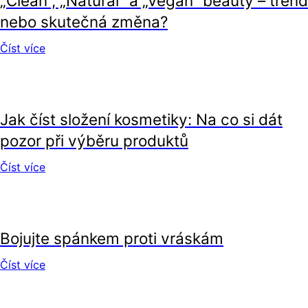
„Clean“, „Natural“ a „Vegan“ beauty – trend
nebo skutečná změna?
Číst více
krása
Jak číst složení kosmetiky: Na co si dát
pozor při výběru produktů
Číst více
krása
Bojujte spánkem proti vráskám
Číst více
krása