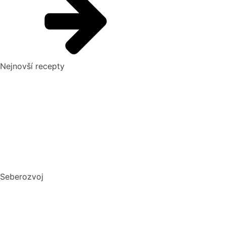
Nejnovší recepty
Pikantní okurkový salát, který si zamilujete
Domácí hummus: Snadný recept a tipy, s čím si ho nejlépe
vychutnat
10 nejlepších způsobů, jak připravit cuketu: recepty, které
si zamilujete
Dokonalý vařený květák
Seberozvoj
Biohacking: Co to je, jak funguje a jak ho využít pro lepší
život
Mindset: Co to je, jak ovlivňuje náš život a jak ho změnit?