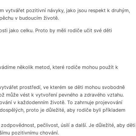
em vytvářet pozitivní návyky, jako jsou respekt k druhým,
spěchu v budoucím životě.
sti jako celku. Proto by měli rodiče učit své děti
uvádíme několik metod, které rodiče mohou použít k
 vytvářet prostředí, ve kterém se děti mohou svobodně
což může vést k vytvoření pevného a zdravého vztahu.
hování v každodenním životě. To zahrnuje projevování
dospělých, proto je důležité, aby rodiče byli příkladem
 zodpovědnost, pečlivost, úsilí a další. Je důležité, aby děti
lšímu pozitivnímu chování.