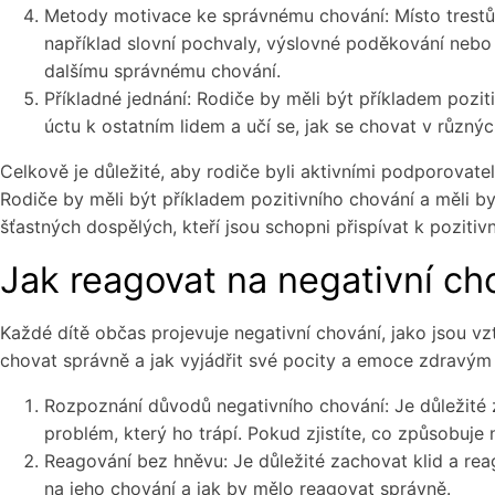
Metody motivace ke správnému chování: Místo trestů 
například slovní pochvaly, výslovné poděkování nebo 
dalšímu správnému chování.
Příkladné jednání: Rodiče by měli být příkladem pozit
úctu k ostatním lidem a učí se, jak se chovat v různýc
Celkově je důležité, aby rodiče byli aktivními podporovatel
Rodiče by měli být příkladem pozitivního chování a měli 
šťastných dospělých, kteří jsou schopni přispívat k pozitiv
Jak reagovat na negativní cho
Každé dítě občas projevuje negativní chování, jako jsou vzt
chovat správně a jak vyjádřit své pocity a emoce zdravým
Rozpoznání důvodů negativního chování: Je důležité z
problém, který ho trápí. Pokud zjistíte, co způsobuj
Reagování bez hněvu: Je důležité zachovat klid a reag
na jeho chování a jak by mělo reagovat správně.