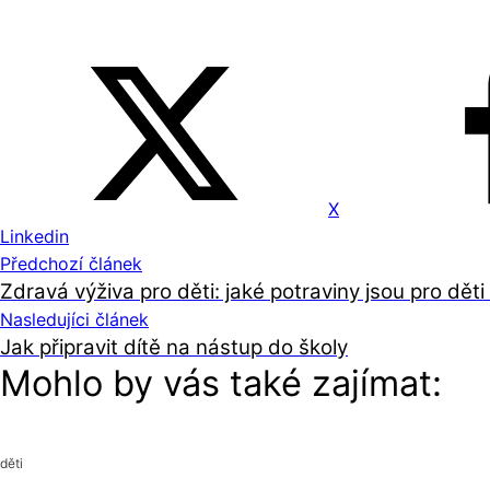
X
Linkedin
Předchozí článek
Zdravá výživa pro děti: jaké potraviny jsou pro děti
Nasledujíci článek
Jak připravit dítě na nástup do školy
Mohlo by vás také zajímat:
děti
děti