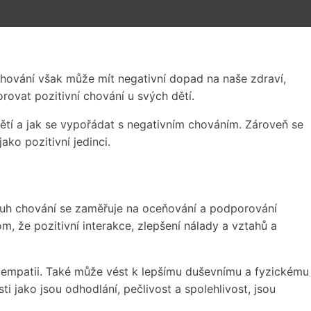
í chování však může mít negativní dopad na naše zdraví,
orovat pozitivní chování u svých dětí.
dětí a jak se vypořádat s negativním chováním. Zároveň se
ako pozitivní jedinci.
 druh chování se zaměřuje na oceňování a podporování
om, že pozitivní interakce, zlepšení nálady a vztahů a
a empatii. Také může vést k lepšímu duševnímu a fyzickému
i jako jsou odhodlání, pečlivost a spolehlivost, jsou