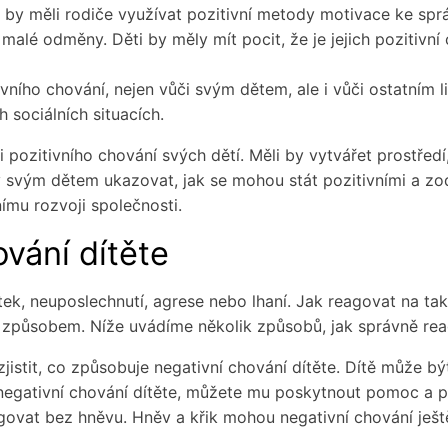
by měli rodiče využívat pozitivní metody motivace ke sprá
malé odměny. Děti by měly mít pocit, že je jejich pozitivní
ivního chování, nejen vůči svým dětem, ale i vůči ostatním
h sociálních situacích.
i pozitivního chování svých dětí. Měli by vytvářet prostřed
by svým dětem ukazovat, jak se mohou stát pozitivními a z
nímu rozvoji společnosti.
vání dítěte
ek, neuposlechnutí, agrese nebo lhaní. Jak reagovat na tako
 způsobem. Níže uvádíme několik způsobů, jak správně reag
jistit, co způsobuje negativní chování dítěte. Dítě může 
e negativní chování dítěte, můžete mu poskytnout pomoc a 
ovat bez hněvu. Hněv a křik mohou negativní chování ještě z