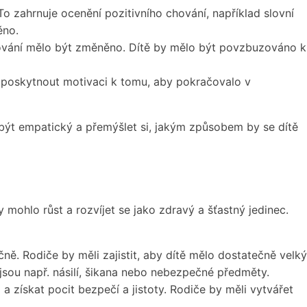
o zahrnuje ocenění pozitivního chování, například slovní
ěno.
hování mělo být změněno. Dítě by mělo být povzbuzováno k
ti poskytnout motivaci k tomu, aby pokračovalo v
té být empatický a přemýšlet si, jakým způsobem by se dítě
by mohlo růst a rozvíjet se jako zdravý a šťastný jedinec.
čně. Rodiče by měli zajistit, aby dítě mělo dostatečně velký
 jsou např. násilí, šikana nebo nebezpečné předměty.
 a získat pocit bezpečí a jistoty. Rodiče by měli vytvářet