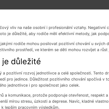
líčový vliv na naše osobní i profesionální vztahy. Negativn
oto je důležité, aby rodiče měli efektivní metody, jak podp
 jakými rodiče mohou posilovat pozitivní chování u svých 
tivního prostředí, ve kterém se děti mohou rozvíjet a růst j
 je důležité
ý a pozitivní rozvoj jednotlivce a celé společnosti. Tento
ředí pro jedince. Důležitost pozitivního chování spočívá v t
o jednotlivce i pro společnost jako celek.
ahů a komunikace, protože podporuje otevřenost, respekt 
nší mírou stresu, úzkosti a deprese. Navíc, kladné vlastnost
t k lepším pracovním výsledkům.