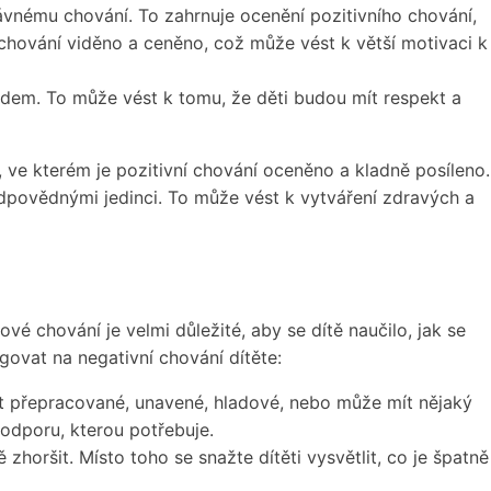
vnému chování. To zahrnuje ocenění pozitivního chování,
 chování viděno a ceněno, což může vést k větší motivaci k
 lidem. To může vést k tomu, že děti budou mít respekt a
í, ve kterém je pozitivní chování oceněno a kladně posíleno.
odpovědnými jedinci. To může vést k vytváření zdravých a
vé chování je velmi důležité, aby se dítě naučilo, jak se
ovat na negativní chování dítěte:
být přepracované, unavené, hladové, nebo může mít nějaký
podporu, kterou potřebuje.
horšit. Místo toho se snažte dítěti vysvětlit, co je špatně