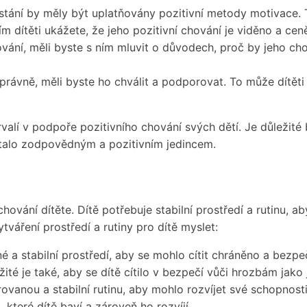
tání by měly být uplatňovány pozitivní metody motivace. T
dítěti ukážete, že jeho pozitivní chování je viděno a cen
vání, měli byste s ním mluvit o důvodech, proč by jeho c
správně, měli byste ho chválit a podporovat. To může dítě
ytrvalí v podpoře pozitivního chování svých dětí. Je důleži
stalo zodpovědným a pozitivním jedincem.
chování dítěte. Dítě potřebuje stabilní prostředí a rutinu, a
tváření prostředí a rutiny pro dítě myslet:
é a stabilní prostředí, aby se mohlo cítit chráněno a bezpe
žité je také, aby se dítě cítilo v bezpečí vůči hrozbám jako
urovanou a stabilní rutinu, aby mohlo rozvíjet své schopnosti
, které dítě baví a zároveň ho rozvíjí.