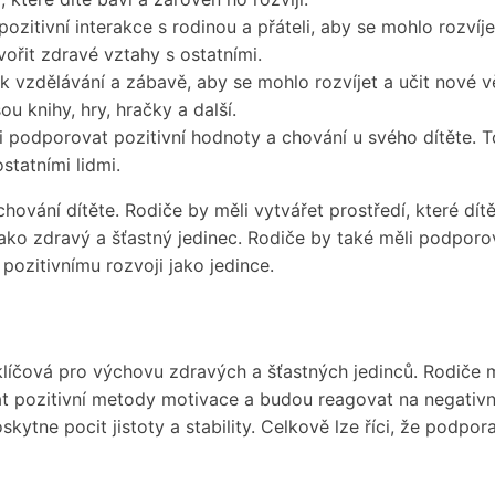
e pozitivní interakce s rodinou a přáteli, aby se mohlo rozví
tvořit zdravé vztahy s ostatními.
k vzdělávání a zábavě, aby se mohlo rozvíjet a učit nové věc
ou knihy, hry, hračky a další.
 podporovat pozitivní hodnoty a chování u svého dítěte. To
tatními lidmi.
chování dítěte. Rodiče by měli vytvářet prostředí, které dítě
se jako zdravý a šťastný jedinec. Rodiče by také měli podpo
 pozitivnímu rozvoji jako jedince.
e klíčová pro výchovu zdravých a šťastných jedinců. Rodiče
at pozitivní metody motivace a budou reagovat na negativní 
skytne pocit jistoty a stability. Celkově lze říci, že podpo