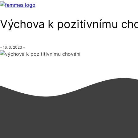
děti
Výchova k pozitivnímu cho
–
16. 3. 2023
–