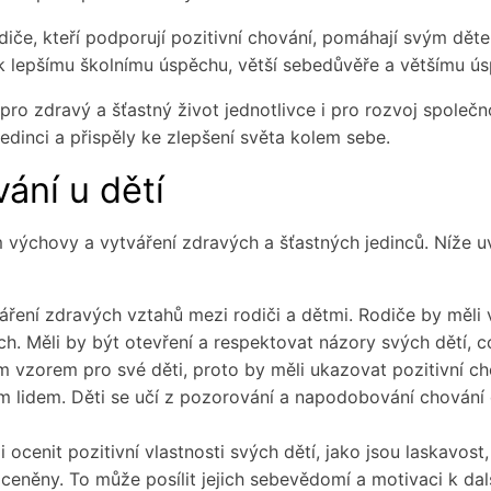
odiče, kteří podporují pozitivní chování, pomáhají svým dět
k lepšímu školnímu úspěchu, větší sebedůvěře a většímu ú
pro zdravý a šťastný život jednotlivce i pro rozvoj společno
edinci a přispěly ke zlepšení světa kolem sebe.
ání u dětí
m výchovy a vytváření zdravých a šťastných jedinců. Níže 
áření zdravých vztahů mezi rodiči a dětmi. Rodiče by měli
ch. Měli by být otevření a respektovat názory svých dětí, 
m vzorem pro své děti, proto by měli ukazovat pozitivní c
ím lidem. Děti se učí z pozorování a napodobování chování 
 ocenit pozitivní vlastnosti svých dětí, jako jsou laskavost,
 a ceněny. To může posílit jejich sebevědomí a motivaci k da