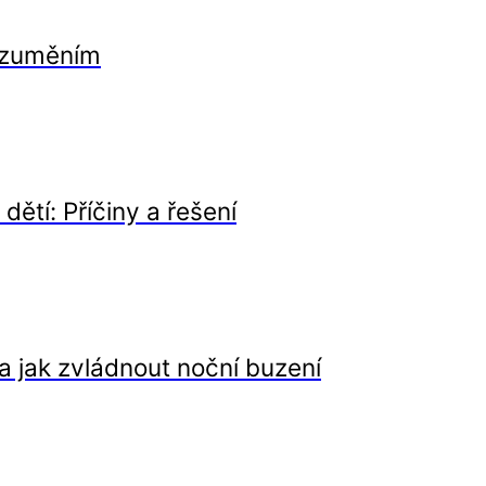
orozuměním
ětí: Příčiny a řešení
 a jak zvládnout noční buzení