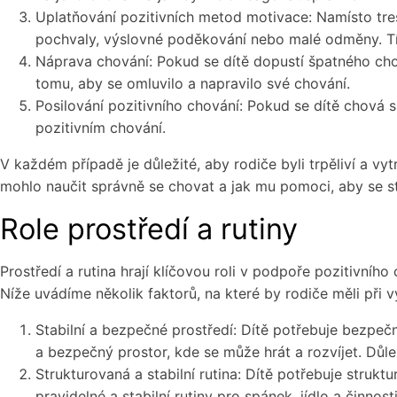
Uplatňování pozitivních metod motivace: Namísto tres
pochvaly, výslovné poděkování nebo malé odměny. Tím 
Náprava chování: Pokud se dítě dopustí špatného cho
tomu, aby se omluvilo a napravilo své chování.
Posilování pozitivního chování: Pokud se dítě chová 
pozitivním chování.
V každém případě je důležité, aby rodiče byli trpěliví a v
mohlo naučit správně se chovat a jak mu pomoci, aby se 
Role prostředí a rutiny
Prostředí a rutina hrají klíčovou roli v podpoře pozitivního 
Níže uvádíme několik faktorů, na které by rodiče měli při vy
Stabilní a bezpečné prostředí: Dítě potřebuje bezpečn
a bezpečný prostor, kde se může hrát a rozvíjet. Důle
Strukturovaná a stabilní rutina: Dítě potřebuje strukt
pravidelné a stabilní rutiny pro spánek, jídlo a činnosti