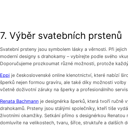
7. Výběr svatebních prstenů
Svatební prsteny jsou symbolem lásky a věrnosti. Při jejich 
moderní designy s drahokamy – vybírejte podle svého vkus
Doporučujeme prozkoumat různé možnosti, protože každý 
Eppi
je československé online klenotnictví, které nabízí šir
šperků nejen formou gravíru, ale také díky možnosti volby
včetně doživotní záruky na šperky a profesionálního servi
Renata Bachmann
je designérka šperků, která tvoří ručně vy
drahokamů. Prsteny jsou stálými společníky, kteří tiše vyd
životními okamžiky. Setkání přímo s designérkou Renatou m
domluvíte na velikostech, tvaru, šířce, struktuře a dalších