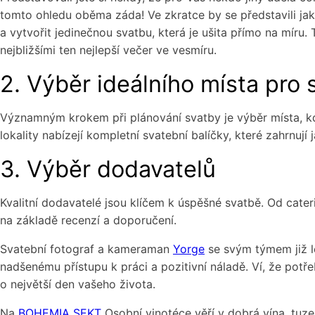
tomto ohledu oběma záda! Ve zkratce by se představili jako
a vytvořit jedinečnou svatbu, která je ušita přímo na míru.
nejbližšími ten nejlepší večer ve vesmíru.
2. Výběr ideálního místa pro 
Významným krokem při plánování svatby je výběr místa, kd
lokality nabízejí kompletní svatební balíčky, které zahrnují 
3. Výběr dodavatelů
Kvalitní dodavatelé jsou klíčem k úspěšné svatbě. Od cater
na základě recenzí a doporučení.
Svatební fotograf a kameraman
Yorge
se svým týmem již l
nadšenému přístupu k práci a pozitivní náladě. Ví, že pot
o největší den vašeho života.
Na
BOHEMIA SEKT
Osobní vinotéce věří v dobrá vína, tuzem