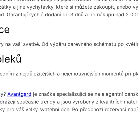
zátky a jiné vychytávky, které si můžete zakoupit, anebo v
od. Garantují rychlé dodání do 3 dnů a při nákupu nad 2 0
ace
féry na vaší svatbě. Od výběru barevného schématu po květ
bleků
jedním z nejdůležitějších a nejemotivnějších momentů při pl
ny?
Avantgard
je značka specializující se na elegantní pánsk
é odrážejí současné trendy a jsou vyrobeny z kvalitních mat
ňky pro váš velký svatební den. Po předchozí rezervaci na