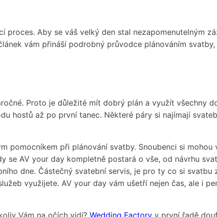
jící proces. Aby se váš velký den stal nezapomenutelným zá
 článek vám přináší podrobný průvodce plánováním svatby,
náročné. Proto je důležité mít dobrý plán a využít všechny
 hostů až po první tanec. Některé páry si najímají svatebn
ným pomocníkem při plánování svatby. Snoubenci si mohou v
, kdy se AV your day kompletně postará o vše, od návrhu sv
ího dne. Částečný svatební servis, je pro ty co si svatbu z
 služeb využijete. AV your day vám ušetří nejen čas, ale i p
okoliv Vám na očích vidí?
Wedding Factory
v první řadě doufá