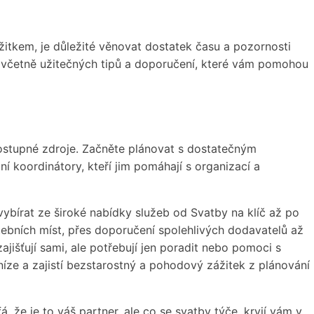
žitkem, je důležité věnovat dostatek času a pozornosti
 včetně užitečných tipů a doporučení, které vám pomohou
 dostupné zdroje. Začněte plánovat s dostatečným
í koordinátory, kteří jim pomáhají s organizací a
ybírat ze široké nabídky služeb od Svatby na klíč až po
atebních míst, přes doporučení spolehlivých dodavatelů až
ajišťují sami, ale potřebují jen poradit nebo pomoci s
eníze a zajistí bezstarostný a pohodový zážitek z plánování
, že je to váš partner, ale co se svatby týče, kryjí vám v