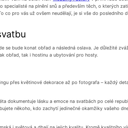
 specialisté na plnění snů a především těch, o kterých zatí
 To co pro vás už ovšem neudělají, je si vše do posledního 
svatbu
e se bude konat obřad a následná oslava. Je důležité zváž
jak obřad, tak i hostinu a ubytování pro hosty.
ingu přes květinové dekorace až po fotografa – každý detai
éta dokumentuje lásku a emoce na svatbách po celé republ
řebujete někoho, kdo zachytí jedinečné okamžiky vašeho dne
ská i světová a dbají na jejich kvalitu. Kromě kvalitního vín