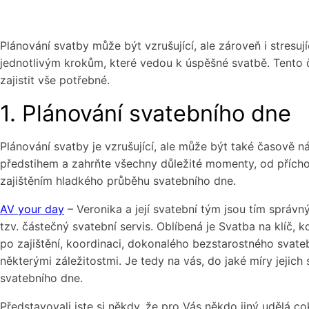
Plánování svatby může být vzrušující, ale zároveň i stresu
jednotlivým krokům, které vedou k úspěšné svatbě. Tento
zajistit vše potřebné.
1. Plánování svatebního dne
Plánování svatby je vzrušující, ale může být také časově 
předstihem a zahrňte všechny důležité momenty, od příchodu
zajištěním hladkého průběhu svatebního dne.
AV your day
– Veronika a její svatební tým jsou tím správ
tzv. částečný svatební servis. Oblíbená je Svatba na klíč
po zajištění, koordinaci, dokonalého bezstarostného svatebn
některými záležitostmi. Je tedy na vás, do jaké míry jejich
svatebního dne.
Představovali jste si někdy, že pro Vás někdo jiný udělá c