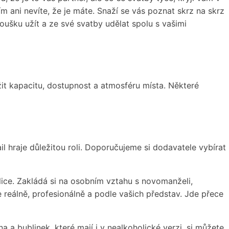
m ani nevíte, že je máte. Snaží se vás poznat skrz na skrz
doušku užít a ze své svatby udělat spolu s vašimi
it kapacitu, dostupnost a atmosféru místa. Některé
l hraje důležitou roli. Doporučujeme si dodavatele vybírat
ice. Zakládá si na osobním vztahu s novomanželi,
 reálně, profesionálně a podle vašich představ. Jde přece
a a bublinek, které mají i v nealkoholické verzi, si můžete