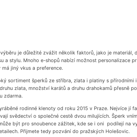
výběru je důležité zvážit několik faktorů, jako je materiál,
u a stylu. Mnoho e-shopů nabízí možnost personalizace pr
má jiný vkus a preference.
oký sortiment šperků ze stříbra, zlata i platiny s přírodními
 druhu zlata, množství karátů a druhu drahokamů přesně pod
su zdarma.
ráběné rodinné klenoty od roku 2015 v Praze. Nejvíce jí fasc
ávají svědectví o společné cestě dvou milujících. Šperk vn
ůže být pro snoubence zážitek, kde se i oni podílejí na vy
 detailech. Přijmete tedy pozvání do pražských Holešovic.