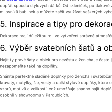
dopřát spoustu stylových dárků. Od skleniček, po tlakové 
milovníků bublinek a můžete začít využívat veškerých výh
5. Inspirace a tipy pro dekor
Dekorace hrají důležitou roli ve vytvoření správné atmos
6. Výběr svatebních šatů a o
Najít ty pravé šaty a oblek pro nevěstu a ženicha je často 
nezapomeňte také na doplňky.
Sháníte perfektně sladěné doplňky pro ženicha i svatebča
kravaty, motýlky, šle, vesty a další stylové doplňky, kter
vzorů, motivů a velikostí, což umožňuje snadno najít dopl
osobně v showroomu v Pardubicích.