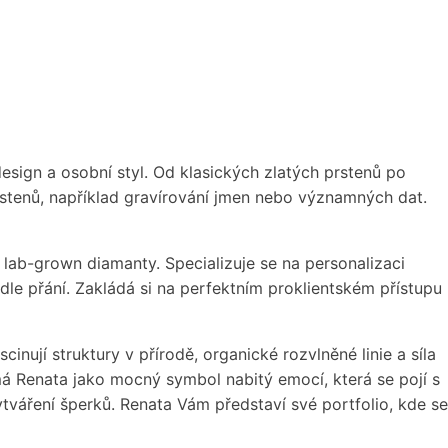
 design a osobní styl. Od klasických zlatých prstenů po
stenů, například gravírování jmen nebo významných dat.
 i lab-grown diamanty. Specializuje se na personalizaci
le přání. Zakládá si na perfektním proklientském přístupu
inují struktury v přírodě, organické rozvlněné linie a síla
ímá Renata jako mocný symbol nabitý emocí, která se pojí s
tváření šperků. Renata Vám představí své portfolio, kde se