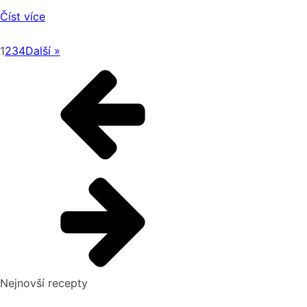
Číst více
1
2
3
4
Další »
Nejnovší recepty
Pikantní okurkový salát, který si zamilujete