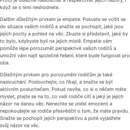
Proto je důležité naslouchat a respektovat jejich názory, i
když se s nimi neshodnete.
Dalším důležitým prvkem je empatie. Pokuste se vcítit se
do situace vašich rodičů a snažte se pochopit, jaké jsou
jejich pocity a pohled na věc. Zkuste si představit, jaké by
to bylo, kdybyste byli na jejich místě. Empatie vám
pomůže lépe porozumět perspektivě vašich rodičů a
umožní vám najít společné řešení, které bude fungovat pro
oba.
Důležitým prvkem pro porozumění rodičům je také
naslouchání. Poslouchejte, co říkají, a snažte se být
aktivním posluchačem. Pokud nevíte, co si o něčem máte
myslet, ptejte se na to, co vaši rodiče cítí a jaký je jejich
názor na danou věc. Nenechte se unést emocemi a
nepokoušejte se rodiče přesvědčit o tom, že máte pravdu.
Snažte se pochopit jejich perspektivu a poté vyjádřete
svůj názor na věc.