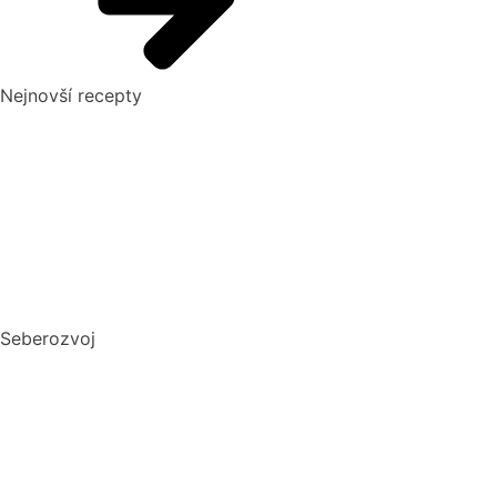
Nejnovší recepty
Pikantní okurkový salát, který si zamilujete
Domácí hummus: Snadný recept a tipy, s čím si ho nejlépe
vychutnat
10 nejlepších způsobů, jak připravit cuketu: recepty, které
si zamilujete
Dokonalý vařený květák
Seberozvoj
Biohacking: Co to je, jak funguje a jak ho využít pro lepší
život
Mindset: Co to je, jak ovlivňuje náš život a jak ho změnit?
Rozšiřte své vědomosti: Význam kvalitních vzdělávacích