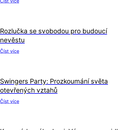
Číst více
vztahy
Rozlučka se svobodou pro budoucí
nevěstu
Číst více
vztahy
Swingers Party: Prozkoumání světa
otevřených vztahů
Číst více
vztahy