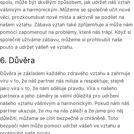
spolu, může být skvělým způsobem, jak udržet náš vztah
vášnivým a harmonickým. Můžeme se společně učit nové
věci, prozkoumávat nové místa a aktivně se podílet na
našem vztahu. Zábava vztah také zpříjemňuje a může nám
pomoci zapomenout na problémy, které nás trápí. Když si
společně užíváme zábavu, můžeme si prohloubit naše
pouto a udržet vášeň ve vztahu.
6. Důvěra
Důvěra je základem každého zdravého vztahu a zahrnuje
víru v to, že náš partner nás miluje a respektuje, stejně
jako víra v to, že nám sděluje pravdu. Víra v našeho
partnera a jeho záměry je velmi důležitá pro udržení
našeho vztahu vášnivým a harmonickým. Pokud nám náš
partner ukazuje, že mu na nás záleží a že jsme pro něj
důležití, můžeme se cítit bezpečně a chráněně. Toto
bezpečí nám může pomoci udržet vášeň ve vztahu a
prohloubit naše pouto.