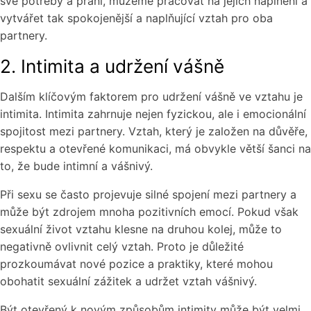
své potřeby a přání, můžeme pracovat na jejich naplnění a
vytvářet tak spokojenější a naplňující vztah pro oba
partnery.
2. Intimita a udržení vášně
Dalším klíčovým faktorem pro udržení vášně ve vztahu je
intimita. Intimita zahrnuje nejen fyzickou, ale i emocionální
spojitost mezi partnery. Vztah, který je založen na důvěře,
respektu a otevřené komunikaci, má obvykle větší šanci na
to, že bude intimní a vášnivý.
Při sexu se často projevuje silné spojení mezi partnery a
může být zdrojem mnoha pozitivních emocí. Pokud však
sexuální život vztahu klesne na druhou kolej, může to
negativně ovlivnit celý vztah. Proto je důležité
prozkoumávat nové pozice a praktiky, které mohou
obohatit sexuální zážitek a udržet vztah vášnivý.
Být otevřený k novým způsobům intimity může být velmi