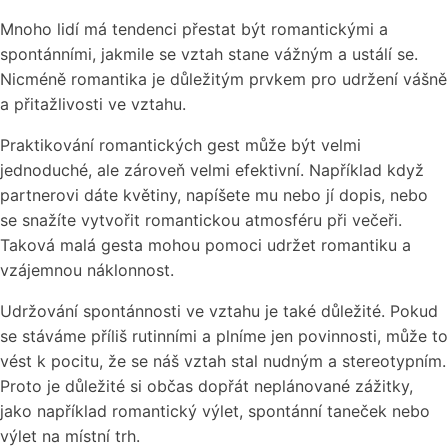
Mnoho lidí má tendenci přestat být romantickými a
spontánními, jakmile se vztah stane vážným a ustálí se.
Nicméně romantika je důležitým prvkem pro udržení vášně
a přitažlivosti ve vztahu.
Praktikování romantických gest může být velmi
jednoduché, ale zároveň velmi efektivní. Například když
partnerovi dáte květiny, napíšete mu nebo jí dopis, nebo
se snažíte vytvořit romantickou atmosféru při večeři.
Taková malá gesta mohou pomoci udržet romantiku a
vzájemnou náklonnost.
Udržování spontánnosti ve vztahu je také důležité. Pokud
se stáváme příliš rutinními a plníme jen povinnosti, může to
vést k pocitu, že se náš vztah stal nudným a stereotypním.
Proto je důležité si občas dopřát neplánované zážitky,
jako například romantický výlet, spontánní taneček nebo
výlet na místní trh.