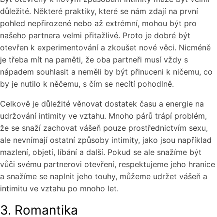
důležité. Některé praktiky, které se nám zdají na první
pohled nepřirozené nebo až extrémní, mohou být pro
našeho partnera velmi přitažlivé. Proto je dobré být
otevřen k experimentování a zkoušet nové věci. Nicméně
je třeba mít na paměti, že oba partneři musí vždy s
nápadem souhlasit a neměli by být přinuceni k ničemu, co
by je nutilo k něčemu, s čím se necítí pohodlně.
Celkově je důležité věnovat dostatek času a energie na
udržování intimity ve vztahu. Mnoho párů trápí problém,
že se snaží zachovat vášeň pouze prostřednictvím sexu,
ale nevnímají ostatní způsoby intimity, jako jsou například
mazlení, objetí, líbání a další. Pokud se ale snažíme být
vůči svému partnerovi otevření, respektujeme jeho hranice
a snažíme se naplnit jeho touhy, můžeme udržet vášeň a
intimitu ve vztahu po mnoho let.
3. Romantika