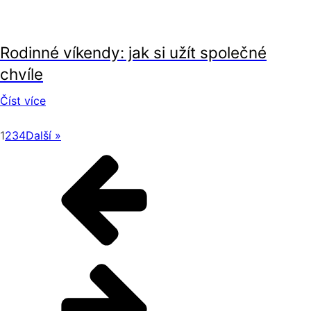
vztahy
Rodinné víkendy: jak si užít společné
chvíle
Číst více
1
2
3
4
Další »