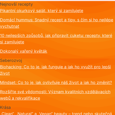
Nejnovší recepty
Pikantní okurkový salát, který si zamilujete
Domácí hummus: Snadný recept a tipy, s čím si ho nejlépe
vychutnat
10 nejlepších způsobů, jak připravit cuketu: recepty, které
si zamilujete
Dokonalý vařený květák
Seberozvoj
Biohacking: Co to je, jak funguje a jak ho využít pro lepší
život
Mindset: Co to je, jak ovlivňuje náš život a jak ho změnit?
Rozšiřte své vědomosti: Význam kvalitních vzdělávacích
webů a rekvalifikace
Krása
„Clean“, „Natural“ a „Vegan“ beauty – trend nebo skutečná