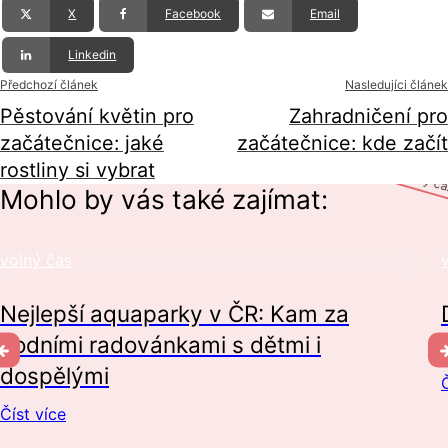
X
Facebook
Email
Linkedin
Předchozí článek
Nasledujíci článek
Pěstování květin pro
Zahradničení pro
začátečnice: jaké
začátečnice: kde začít
rostliny si vybrat
volný č
Mohlo by vás také zajímat:
volný čas
Nejlepší aquaparky v ČR: Kam za
vodními radovánkami s dětmi i
dospělými
Č
Číst více