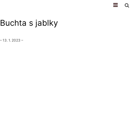
recepty
Buchta s jablky
–
13. 1. 2023
–