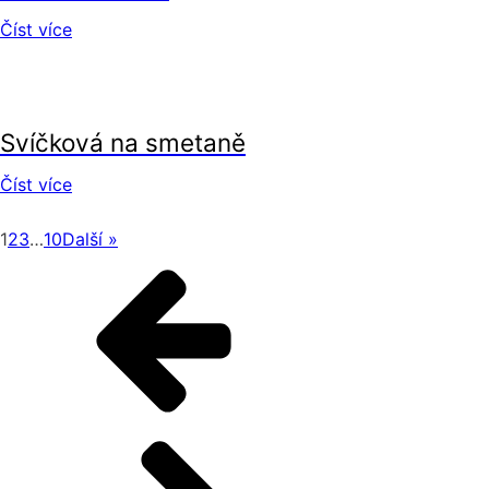
Číst více
recepty
Svíčková na smetaně
Číst více
1
2
3
…
10
Další »