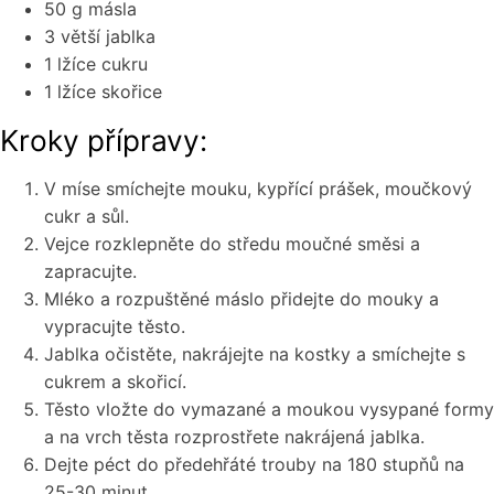
50 g másla
3 větší jablka
1 lžíce cukru
1 lžíce skořice
Kroky přípravy:
V míse smíchejte mouku, kypřící prášek, moučkový
cukr a sůl.
Vejce rozklepněte do středu moučné směsi a
zapracujte.
Mléko a rozpuštěné máslo přidejte do mouky a
vypracujte těsto.
Jablka očistěte, nakrájejte na kostky a smíchejte s
cukrem a skořicí.
Těsto vložte do vymazané a moukou vysypané formy
a na vrch těsta rozprostřete nakrájená jablka.
Dejte péct do předehřáté trouby na 180 stupňů na
25-30 minut.