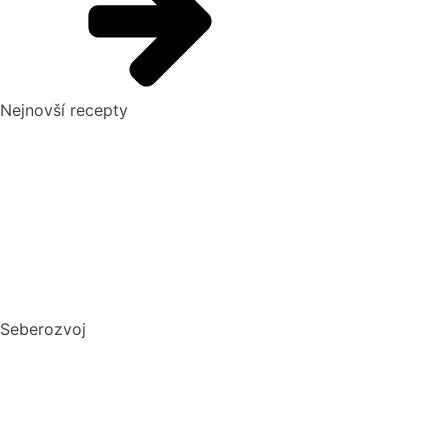
Nejnovší recepty
Pikantní okurkový salát, který si zamilujete
Domácí hummus: Snadný recept a tipy, s čím si ho nejlépe
vychutnat
10 nejlepších způsobů, jak připravit cuketu: recepty, které
si zamilujete
Dokonalý vařený květák
Seberozvoj
Biohacking: Co to je, jak funguje a jak ho využít pro lepší
život
Mindset: Co to je, jak ovlivňuje náš život a jak ho změnit?