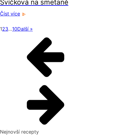
Svíčková na smetaně
Číst více
1
2
3
…
10
Další »
Nejnovší recepty