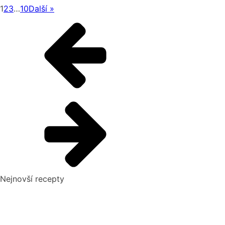
1
2
3
…
10
Další »
Nejnovší recepty
Pikantní okurkový salát, který si zamilujete
Domácí hummus: Snadný recept a tipy, s čím si ho nejlépe
vychutnat