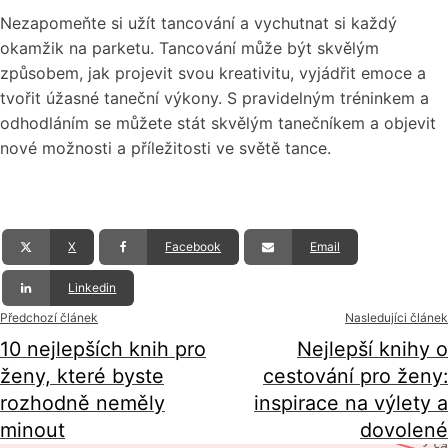
Nezapomeňte si užít tancování a vychutnat si každý
okamžik na parketu. Tancování může být skvělým
způsobem, jak projevit svou kreativitu, vyjádřit emoce a
tvořit úžasné taneční výkony. S pravidelným tréninkem a
odhodláním se můžete stát skvělým tanečníkem a objevit
nové možnosti a příležitosti ve světě tance.
X
Facebook
Email
Linkedin
Předchozí článek
Nasledujíci článek
10 nejlepších knih pro
Nejlepší knihy o
ženy, které byste
cestování pro ženy:
rozhodně neměly
inspirace na výlety a
minout
dovolené
volný č