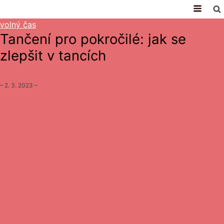
volný čas
Tančení pro pokročilé: jak se
zlepšit v tancích
–
2. 3. 2023
–