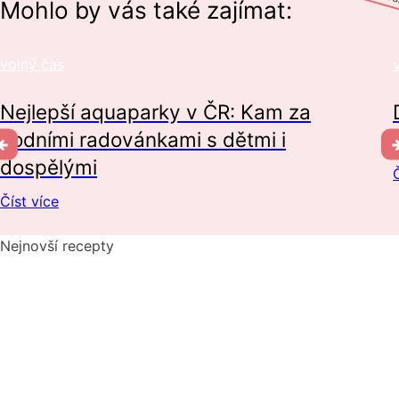
Mohlo by vás také zajímat:
volný čas
Nejlepší aquaparky v ČR: Kam za
vodními radovánkami s dětmi i
dospělými
Č
Číst více
Nejnovší recepty
Pikantní okurkový salát, který si zamilujete
Domácí hummus: Snadný recept a tipy, s čím si ho nejlépe
vychutnat
10 nejlepších způsobů, jak připravit cuketu: recepty, které
si zamilujete