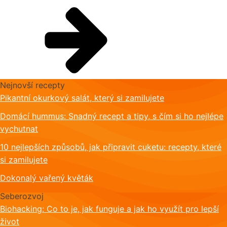
Nejnovší recepty
Pikantní okurkový salát, který si zamilujete
Domácí hummus: Snadný recept a tipy, s čím si ho nejlépe
vychutnat
10 nejlepších způsobů, jak připravit cuketu: recepty, které
si zamilujete
Dokonalý vařený květák
Seberozvoj
Biohacking: Co to je, jak funguje a jak ho využít pro lepší
život