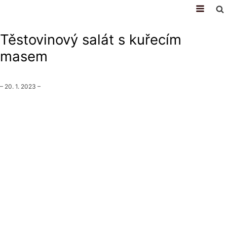
recepty
Těstovinový salát s kuřecím
masem
–
20. 1. 2023
–