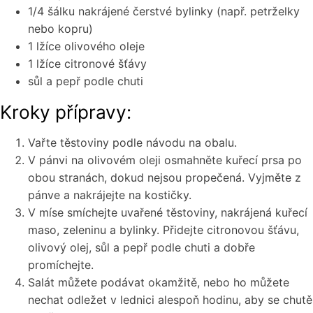
1/4 šálku nakrájené čerstvé bylinky (např. petrželky
nebo kopru)
1 lžíce olivového oleje
1 lžíce citronové šťávy
sůl a pepř podle chuti
Kroky přípravy:
Vařte těstoviny podle návodu na obalu.
V pánvi na olivovém oleji osmahněte kuřecí prsa po
obou stranách, dokud nejsou propečená. Vyjměte z
pánve a nakrájejte na kostičky.
V míse smíchejte uvařené těstoviny, nakrájená kuřecí
maso, zeleninu a bylinky. Přidejte citronovou šťávu,
olivový olej, sůl a pepř podle chuti a dobře
promíchejte.
Salát můžete podávat okamžitě, nebo ho můžete
nechat odležet v lednici alespoň hodinu, aby se chutě