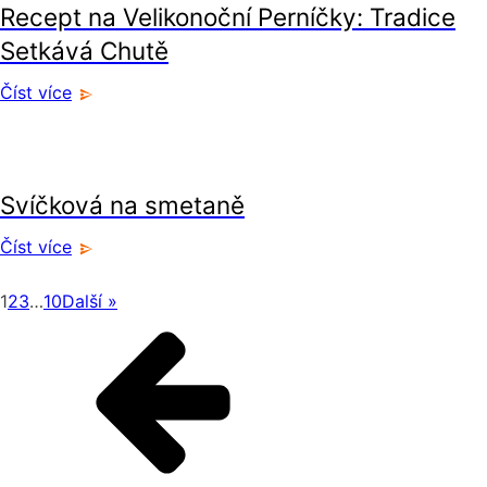
Recept na Velikonoční Perníčky: Tradice
Setkává Chutě
Číst více
recepty
Svíčková na smetaně
Číst více
1
2
3
…
10
Další »