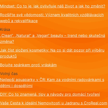
Mindset: Co to je, jak ovlivňuje náš život a jak ho změnit?
Rozšiřte své vědomosti: Význam kvalitních vzdělávacích
webů a rekvalifikace
Krása
„Clean“, „Natural“ a „Vegan“ beauty – trend nebo skutečná
změna?
Jak číst složení kosmetiky: Na co si dát pozor při výběru
produktů
Bojujte spánkem proti vráskám
Volný čas
Nejlepší aquaparky v ČR: Kam za vodními radovánkami s
dětmi i dospělými
DIY: Co to znamená, tipy a návody pro domácí tvoření
Vaše Cesta k ideální Nemovitosti u Jadranu s CroReal.com