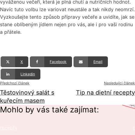
vyváženou večeři, která je plná chutí a nutričních hodnot.
Navíc tuto volbu lze variovat neustále a tak nikdy neomrzí.
Vyzkoušejte tento způsob přípravy večeře a uvidíte, jak se
stane oblíbeným jídlem nejen pro vás, ale i pro vaši rodinu
a přátele.
X
Facebook
Email
Linkedin
Předchozí článek
Nasledujíci článek
Těstovinový salát s
Tip na dietní recepty
kuřecím masem
recep
Mohlo by vás také zajímat:
recepty