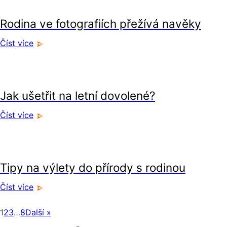
Rodina ve fotografiích přežívá navěky
Číst více
volný čas
Jak ušetřit na letní dovolené?
Číst více
volný čas
Tipy na výlety do přírody s rodinou
Číst více
1
2
3
…
8
Další »