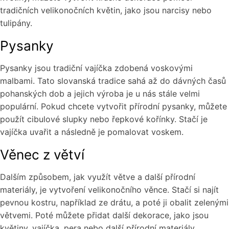
tradičních velikonočních květin, jako jsou narcisy nebo
tulipány.
Pysanky
Pysanky jsou tradiční vajíčka zdobená voskovými
malbami. Tato slovanská tradice sahá až do dávných časů
pohanských dob a jejich výroba je u nás stále velmi
populární. Pokud chcete vytvořit přírodní pysanky, můžete
použít cibulové slupky nebo řepkové kořínky. Stačí je
vajíčka uvařit a následně je pomalovat voskem.
Věnec z větví
Dalším způsobem, jak využít větve a další přírodní
materiály, je vytvoření velikonočního věnce. Stačí si najít
pevnou kostru, například ze drátu, a poté ji obalit zelenými
větvemi. Poté můžete přidat další dekorace, jako jsou
květiny, vajíčka, pera nebo další přírodní materiály.