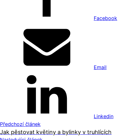
Facebook
Email
Linkedin
Předchozí článek
Jak pěstovat květiny a bylinky v truhlících
Nasledujíci článek