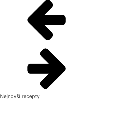
Nejnovší recepty
Pikantní okurkový salát, který si zamilujete
Domácí hummus: Snadný recept a tipy, s čím si ho nejlépe
vychutnat
10 nejlepších způsobů, jak připravit cuketu: recepty, které